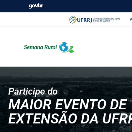
Barra instituci
Pular barra institucional
A
Participe do
MAIOR EVENTO DE
EXTENSÃO DA UFR