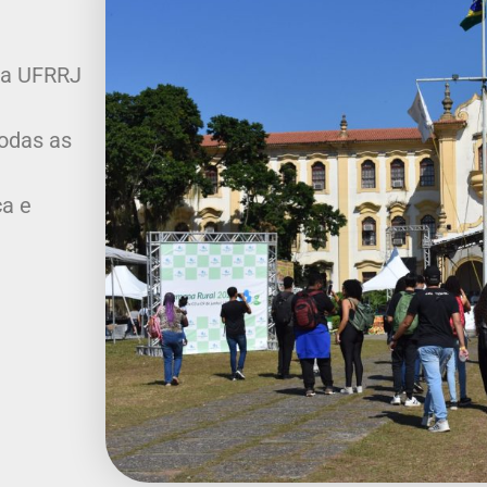
da UFRRJ
Todas as
ca e