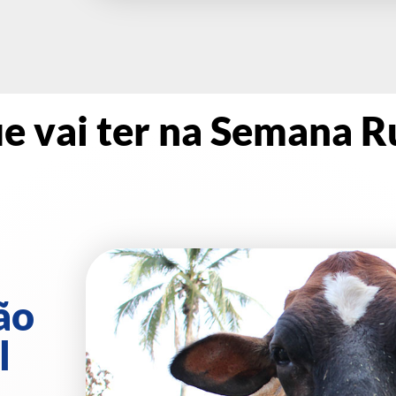
e vai ter na Semana R
ão
l