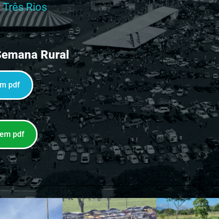
 Três Rios
Semana Rural
em pdf
 em pdf