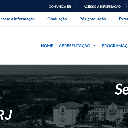
COMUNICA BR
ACESSO À INFORMAÇÃO
onal da Universidade Federal Ru
IR
cesso à Informação
Graduação
Pós-graduação
Exte
PARA
O
CONTEÚDO
HOME
APRESENTAÇÃO
PROGRAMAÇ
RJ