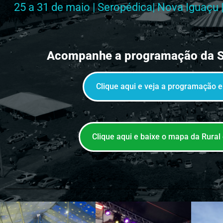
25 a 31 de maio
| Seropédica| Nova Iguaçu |
Acompanhe a programação da 
Clique aqui e veja a programação 
Clique aqui e baixe o mapa da Rural