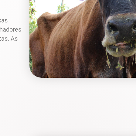
sas
lhadores
tas. As